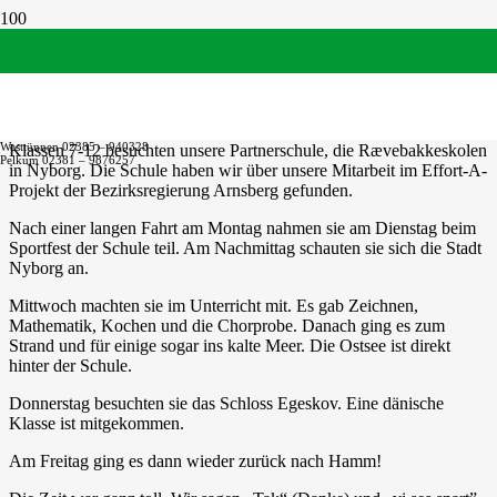
Dänemark-Fahrt 2024
Vom 9. bis 13. September 2024 waren 11 Schülerinnen und Schüler
mit 4 Lehrpersonen in Dänemark. Die Jugendlichen aus den
Westtünnen 02385 – 940328
Klassen 7-12 besuchten unsere Partnerschule, die Rævebakkeskolen
Pelkum 02381 – 9876257
in Nyborg. Die Schule haben wir über unsere Mitarbeit im Effort-A-
Projekt der Bezirksregierung Arnsberg gefunden.
Nach einer langen Fahrt am Montag nahmen sie am Dienstag beim
Sportfest der Schule teil. Am Nachmittag schauten sie sich die Stadt
Nyborg an.
Mittwoch machten sie im Unterricht mit. Es gab Zeichnen,
Mathematik, Kochen und die Chorprobe. Danach ging es zum
Strand und für einige sogar ins kalte Meer. Die Ostsee ist direkt
hinter der Schule.
Donnerstag besuchten sie das Schloss Egeskov. Eine dänische
Klasse ist mitgekommen.
Am Freitag ging es dann wieder zurück nach Hamm!