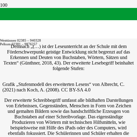
Lesen und Schreiben
Unserem Deutschunterricht liegt der erweiterte Lese- und
Schreibbegriff nach Günthner zugrunde.
Westtünnen 02385 – 940328
Pelkum 02381 – 9876257
Demnach „(…) ist der Leseunterricht an der Schule mit dem
Förderschwerpunkt geistige Entwicklung nicht begrenzt auf das
Erkennen und Deuten von Buchstaben, Wörtern, Sätzen und
Texten“ (Günthner, 2018, 43). Der erweiterte Lesebegriff beinhaltet
folgende Stufen:
Grafik „Stufenmodell des erweiterten Lesens“ von Albrecht, C.
(2021) nach Koch, A. (2008). CC BY-SA 4.0
Der erweiterte Schreibbegriff umfasst alle bildhaften Darstellungen
von Erlebnissen, Gegenständen, Menschen in Form von Zeichen
und gemalten Bildern sowie das handschriftliche Erzeugen von
Buchstaben auf einer Schreibvorlage. Das eigenständige
Produzieren von Wörtern mit technischen Hilfsmitteln, wie
beispielsweise mit Hilfe des iPads oder des Computers, wird
ebenfalls fokussiert. Die Schülerinnen und Schüler erhalten die