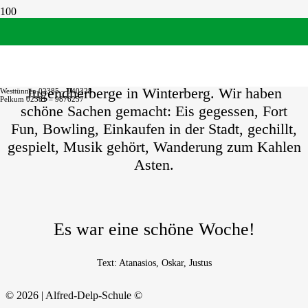
Klassenfahrt der 10a
Wir waren vom 9. bis 12. Mai in der
Jugendherberge in Winterberg. Wir haben
Westtünnen 02385 – 940328
Pelkum 02381 – 9876257
schöne Sachen gemacht: Eis gegessen, Fort
Fun, Bowling, Einkaufen in der Stadt, gechillt,
gespielt, Musik gehört, Wanderung zum Kahlen
Asten.
Es war eine schöne Woche!
Text: Atanasios, Oskar, Justus
© 2026 | Alfred-Delp-Schule ©