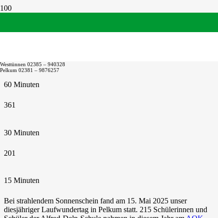
Laufwundertag 2025
159
1
Westtünnen 02385 – 940328
Pelkum 02381 – 9876257
60 Minuten
36
1
30 Minuten
20
1
15 Minuten
Bei strahlendem Sonnenschein fand am 15. Mai 2025 unser
diesjähriger Laufwundertag in Pelkum statt. 215 Schülerinnen und