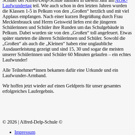
Schüler der Alfred-Delp-Schule nahmen in diesem Jahr am
AOK-
Laufwundertag
teil. Wie auch schon in den letzten Jahren wurden
die Klassen 1-5 in Pelkum von den „Großen“ herzlich und mit viel
Applaus empfangen. Nach einer kurzen Begrüßung durch Frau
Mecklenbrauck und Herrn Geisweid liefen erst die jüngeren
Schülerinnen und Schüler ihre Runden um das Schulgebäude in
Pelkum. Dabei wurden sie von den „Großen“ toll angefeuert. Etwas
später starteten die älteren Schülerinnen und Schüler. Sowohl die
„Großen“ als auch die „Kleinen“ haben eine unglaubliche
Ausdauerleistung gezeigt und sind 15, 30 und sogar die meisten
unserer Schülerinnen und Schüler 60 Minuten gelaufen – ein echtes
Laufwunder!
Alle Teilnehmer*innen bekamen dafür eine Urkunde und ein
Laufwunder-Armband.
Wir hoffen jetzt wieder auf einen Geldpreis für unser gesamtes
erfolgreiches Laufergebnis.
© 2026 | Alfred-Delp-Schule ©
Impressum