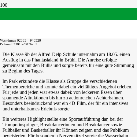
Spaß und Action: Die 9b im
Phantasialand
Westtünnen 02385 – 940328
Pelkum 02381 – 9876257
Die Klasse 9b der Alfred-Delp-Schule unternahm am 18.05. einen
Ausflug in das Phantasialand in Brühl. Die Anreise erfolgte
gemeinsam mit den Bullis und sorgte bereits für eine gute Stimmung
zu Beginn des Tages.
Im Park erkundete die Klasse als Gruppe die verschiedenen
Themenbereiche und konnte dabei ein vielfältiges Angebot erleben.
Für jede und jeden war etwas dabei: von leckerem Essen über
spannende Attraktionen bis hin zu actionreichen Achterbahnen.
Besonders beeindruckend war ein 4D-Film, der für ein intensives
und unterhaltsames Erlebnis sorgte.
Ein weiteres Highlight stellte eine Sportaufführung dar, bei der
Trampolinspringer, Breakdancerinnen und Breakdancer sowie
Fußballer und Basketballer ihr Können zeigten und das Publikum
begeisterten. Für besonderen Nervenkitzel sorgte die Wasserbahn