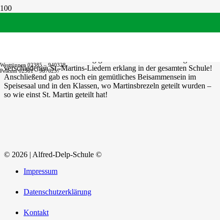
Leuchten wie Sterne…
Wie jedes Jahr feierten wir am 11. November 2025 wieder unser St.-
Martin-Fest am Standort Westtünnen. Der Laternenumzug in der
Aula war wunderschön – so wie seine tollen Laternen. Diese haben
die Klassen im Vorfeld fleißig gebastelt! Fröhlicher Gesang mit
Westtünnen 02385 – 940328
verschiedenen St.-Martins-Liedern erklang in der gesamten Schule!
Pelkum 02381 – 9876257
Anschließend gab es noch ein gemütliches Beisammensein im
Speisesaal und in den Klassen, wo Martinsbrezeln geteilt wurden –
so wie einst St. Martin geteilt hat!
© 2026 | Alfred-Delp-Schule ©
Impressum
Datenschutzerklärung
Kontakt