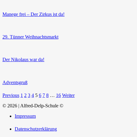
Manege frei – Der Zirkus ist da!
29. Tünner Weihnachtsmarkt
Der Nikolaus war da!
Adventsgruß
Previous
1
2
3
4
5
6
7
8
…
16
Weiter
© 2026 | Alfred-Delp-Schule ©
Impressum
Datenschutzerklärung