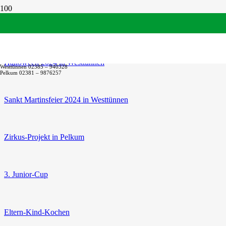
10jähriges ADS-Jubiläum
Halloween 2024 in Westtünnen
Westtünnen 02385 – 940328
Pelkum 02381 – 9876257
Sankt Martinsfeier 2024 in Westtünnen
Zirkus-Projekt in Pelkum
3. Junior-Cup
Eltern-Kind-Kochen